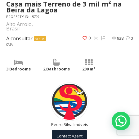
Casa mais Terreno de 3 mil m² na
Beira da Lagoa
PROPERTY ID: 15799
Alto Arroio,
Brasil
A consultar
0
938
0
VENDA
CASA
3 Bedrooms
2 Bathrooms
200 m²
Pedro Silva Imóveis
Contact Agent