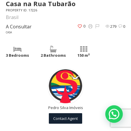
Casa na Rua Tubarão
PROPERTY ID: 17226
Brasil
A Consultar
0
279
0
CASA
3 Bedrooms
2 Bathrooms
150 m²
Pedro Silva Imóveis
Contact Agent