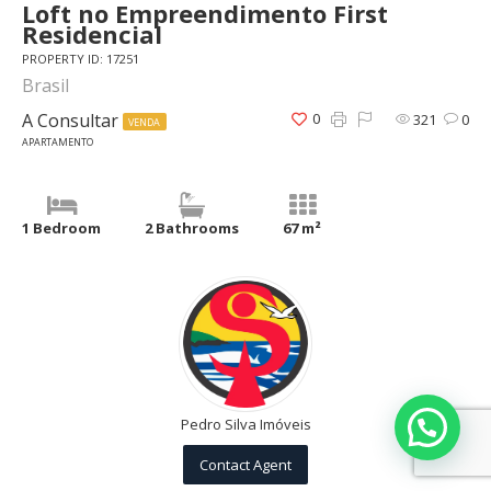
Loft no Empreendimento First
Residencial
PROPERTY ID: 17251
Brasil
A Consultar
0
321
0
VENDA
APARTAMENTO
1 Bedroom
2 Bathrooms
67 m²
Pedro Silva Imóveis
Contact Agent