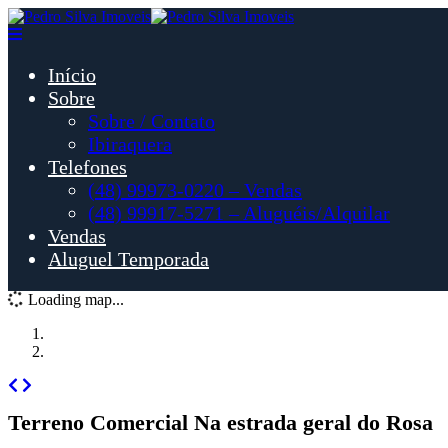
Início
Sobre
Sobre / Contato
Ibiraquera
Telefones
(48) 99973-0220 – Vendas
(48) 99917-5271 – Aluguéis/Alquilar
Vendas
Aluguel Temporada
Loading map...
Terreno Comercial Na estrada geral do Rosa