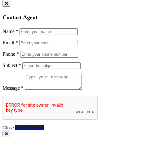
Contact Agent
Name
*
Email
*
Phone
*
Subject
*
Message
*
Close
Send Message